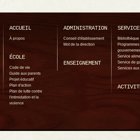
ACCUEIL
ADMINISTRATION
SERVICE
À propos
Conseil d'établissement
Bibliothèque
Mot de la direction
Programmes
gouverneme
ÉCOLE
Service alime
ENSEIGNEMENT
Service de g
Code de vie
Services aux
Guide aux parents
Projet éducatif
Plan d'action
ACTIVIT
Plan de lutte contre
l'intimidation et la
violence