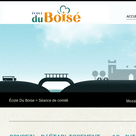
ACCU
École Du Boise
>
Séance de comité
Mozaï