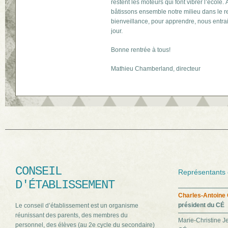
restent les moteurs qui font vibrer l’école.
bâtissons ensemble notre milieu dans le re
bienveillance, pour apprendre, nous entr
jour.
Bonne rentrée à tous!
Mathieu Chamberland, directeur
CONSEIL
Représentants 
D'ÉTABLISSEMENT
Charles-Antoine
président du CÉ
Le conseil d’établissement est un organisme
réunissant des parents, des membres du
Marie-Christine J
personnel, des élèves (au 2e cycle du secondaire)