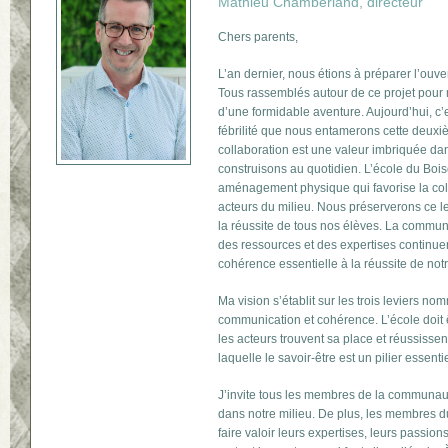
Mathieu Chamberland, directeur
Chers parents,
L’an dernier, nous étions à préparer l’ouve
Tous rassemblés autour de ce projet pou
d’une formidable aventure. Aujourd’hui, c
fébrilité que nous entamerons cette deux
collaboration est une valeur imbriquée da
construisons au quotidien. L’école du Bois
aménagement physique qui favorise la colla
acteurs du milieu. Nous préserverons ce le
la réussite de tous nos élèves. La communi
des ressources et des expertises continue
cohérence essentielle à la réussite de not
Ma vision s’établit sur les trois leviers no
communication et cohérence. L’école doit ê
les acteurs trouvent sa place et réussis
laquelle le savoir-être est un pilier essent
J’invite tous les membres de la communau
dans notre milieu. De plus, les membres d
faire valoir leurs expertises, leurs passion